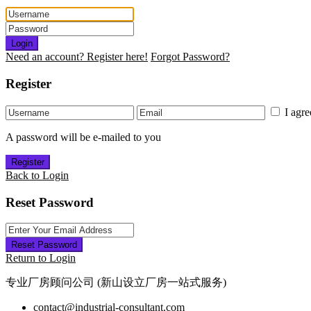
Login
Need an account? Register here!
Forgot Password?
Register
I agr
A password will be e-mailed to you
Register
Back to Login
Reset Password
Reset Password
Return to Login
专业厂房顾问公司 (新山设立厂房一站式服务)
contact@industrial-consultant.com