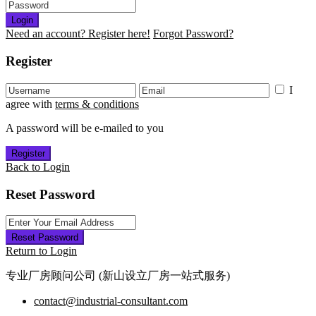
Login
Need an account? Register here!
Forgot Password?
Register
I
agree with
terms & conditions
A password will be e-mailed to you
Register
Back to Login
Reset Password
Reset Password
Return to Login
专业厂房顾问公司 (新山设立厂房一站式服务)
contact@industrial-consultant.com