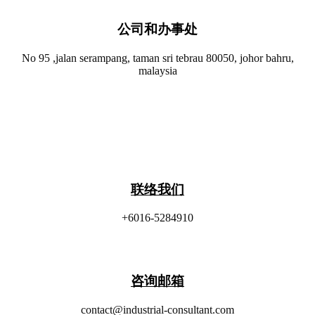
公司和办事处​
No 95 ,jalan serampang, taman sri tebrau 80050, johor bahru,
malaysia
联络我们
+6016-5284910
​咨询邮箱
contact@industrial-consultant.com