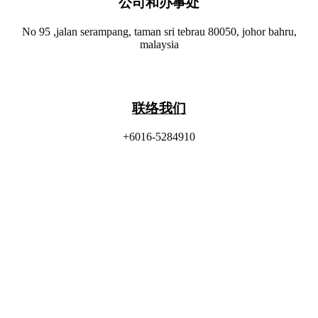
公司和办事处​
No 95 ,jalan serampang, taman sri tebrau 80050, johor bahru,
malaysia
联络我们
+6016-5284910