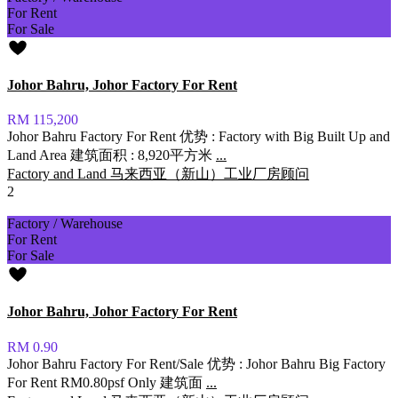
For Rent
For Sale
Johor Bahru, Johor Factory For Rent
RM 115,200
Johor Bahru Factory For Rent 优势 : Factory with Big Built Up and
Land Area 建筑面积 : 8,920平方米
...
Factory and Land 马来西亚（新山）工业厂房顾问
2
Factory / Warehouse
For Rent
For Sale
Johor Bahru, Johor Factory For Rent
RM 0.90
Johor Bahru Factory For Rent/Sale 优势 : Johor Bahru Big Factory
For Rent RM0.80psf Only 建筑面
...