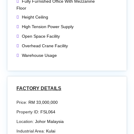
Fully Furnished Office With Mezzanine
Floor
Height Ceiling
High Tension Power Supply
Open Space Facility
Overhead Crane Facility
Warehouse Usage
FACTORY DETAILS
Price:
RM 33,000,000
Property ID:
FSL064
Location:
Johor Malaysia
Industrial Area:
Kulai