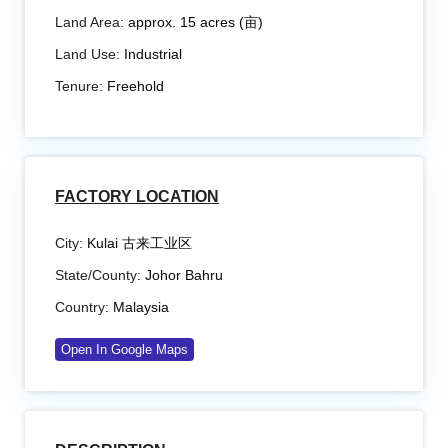
Land Area:
approx. 15 acres (亩)
Land Use:
Industrial
Tenure:
Freehold
FACTORY LOCATION
City:
Kulai 古来工业区
State/County:
Johor Bahru
Country:
Malaysia
Open In Google Maps