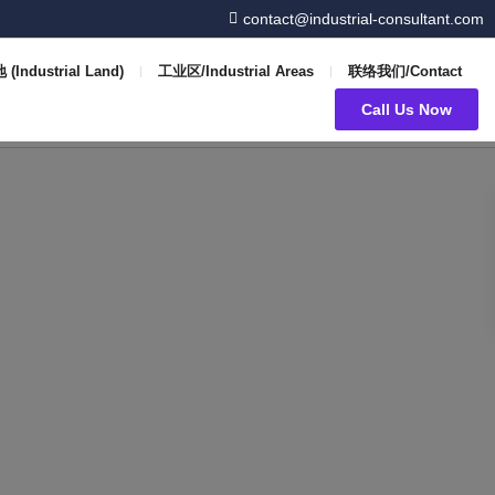
contact@industrial-consultant.com
(Industrial Land)
工业区/Industrial Areas
联络我们/Contact
Call Us Now