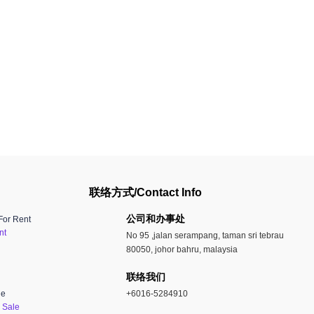
联络方式/Contact Info
公司和办事处​
For Rent
nt
No 95 ,jalan serampang, taman sri tebrau
80050, johor bahru, malaysia
联络我们
le
+6016-5284910
 Sale