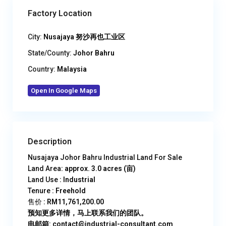
Factory Location
City:
Nusajaya 努沙再也工业区
State/County:
Johor Bahru
Country:
Malaysia
Open In Google Maps
Description
Nusajaya Johor Bahru Industrial Land For Sale
Land Area
: approx. 3.0 acres (亩)
Land Use
: Industrial
Tenure
: Freehold
售价
: RM11,761,200.00
预知更多详情，马上联系我们的团队。
电邮箱: contact@industrial-consultant.com​