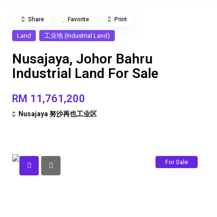
Share
Favorite
Print
Land
工业地 (Industrial Land)
Nusajaya, Johor Bahru
Industrial Land For Sale
RM 11,761,200
Nusajaya 努沙再也工业区
For Sale