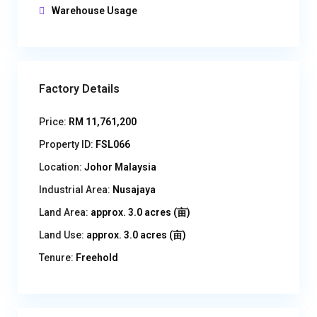
Warehouse Usage
Factory Details
Price:
RM 11,761,200
Property ID:
FSL066
Location:
Johor Malaysia
Industrial Area:
Nusajaya
Land Area:
approx. 3.0 acres (亩)
Land Use:
approx. 3.0 acres (亩)
Tenure:
Freehold