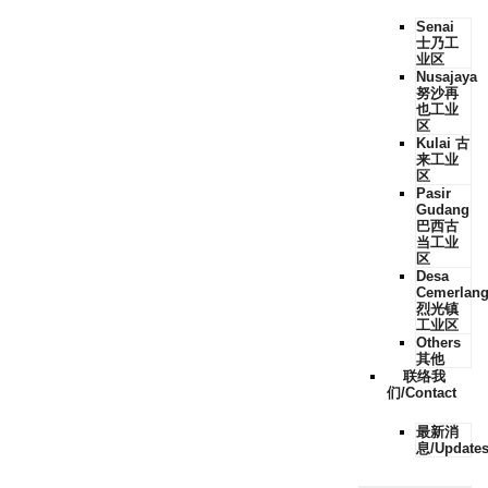
Senai
士乃工
业区
Nusajaya
努沙再
也工业
区
Kulai 古
来工业
区
Pasir
Gudang
巴西古
当工业
区
Desa
Cemerlan
烈光镇
工业区
Others
其他
联络我
们/Contact
最新消
息/Update