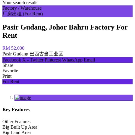
Your search results
Factory / Warehouse
厂房出租 (For Rent)
Pasir Gudang, Johor Bahru Factory For
Rent
RM 52,000
Pasir Gudang 巴西古当工业区
Facebook
X - Twitter
Pinterest
WhatsApp
Email
Share
Favorite
Print
For Rent
Key Features
Other Features
Big Built Up Area
Big Land Area