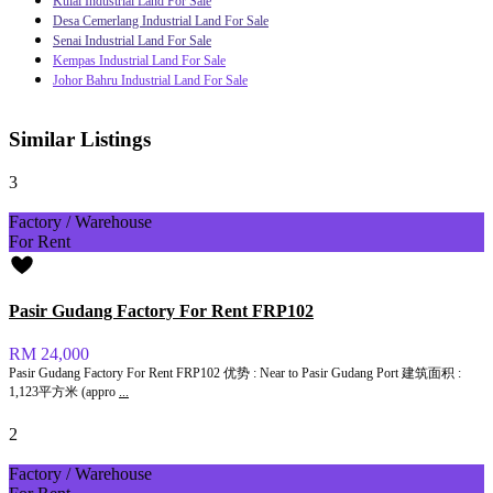
Kulai Industrial Land For Sale
Desa Cemerlang Industrial Land For Sale
Senai Industrial Land For Sale
Kempas Industrial Land For Sale
Johor Bahru Industrial Land For Sale
Similar Listings
3
Factory / Warehouse
For Rent
Pasir Gudang Factory For Rent FRP102
RM 24,000
Pasir Gudang Factory For Rent FRP102 优势 : Near to Pasir Gudang Port 建筑面积 :
1,123平方米 (appro
...
2
Factory / Warehouse