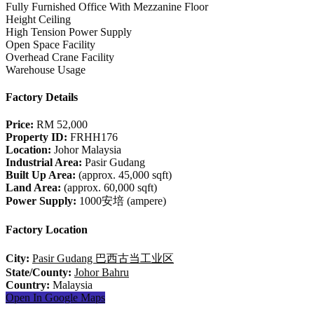
Fully Furnished Office With Mezzanine Floor
Height Ceiling
High Tension Power Supply
Open Space Facility
Overhead Crane Facility
Warehouse Usage
Factory Details
Price:
RM 52,000
Property ID:
FRHH176
Location:
Johor Malaysia
Industrial Area:
Pasir Gudang
Built Up Area:
(approx. 45,000 sqft)
Land Area:
(approx. 60,000 sqft)
Power Supply:
1000安培 (ampere)
Factory Location
City:
Pasir Gudang 巴西古当工业区
State/County:
Johor Bahru
Country:
Malaysia
Open In Google Maps