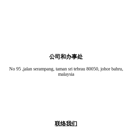
公司和办事处​
No 95 ,jalan serampang, taman sri tebrau 80050, johor bahru,
malaysia
联络我们