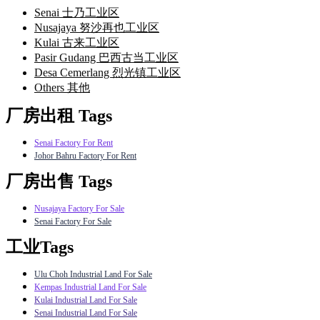
Senai 士乃工业区
Nusajaya 努沙再也工业区
Kulai 古来工业区
Pasir Gudang 巴西古当工业区
Desa Cemerlang 烈光镇工业区
Others 其他
厂房出租 Tags
Senai Factory For Rent
Johor Bahru Factory For Rent
厂房出售 Tags
Nusajaya Factory For Sale
Senai Factory For Sale
工业Tags
Ulu Choh Industrial Land For Sale
Kempas Industrial Land For Sale
Kulai Industrial Land For Sale
Senai Industrial Land For Sale