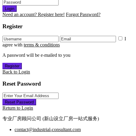
Login
Need an account? Register here!
Forgot Password?
Register
I
agree with
terms & conditions
A password will be e-mailed to you
Register
Back to Login
Reset Password
Reset Password
Return to Login
专业厂房顾问公司 (新山设立厂房一站式服务)
contact@industrial-consultant.com