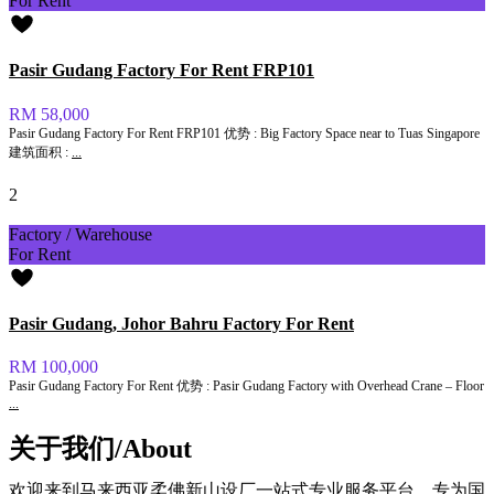
For Rent
Pasir Gudang Factory For Rent FRP101
RM 58,000
Pasir Gudang Factory For Rent FRP101 优势 : Big Factory Space near to Tuas Singapore
建筑面积 :
...
2
Factory / Warehouse
For Rent
Pasir Gudang, Johor Bahru Factory For Rent
RM 100,000
Pasir Gudang Factory For Rent 优势 : Pasir Gudang Factory with Overhead Crane – Floor
...
关于我们/About
欢迎来到马来西亚柔佛新山设厂一站式专业服务平台。专为国