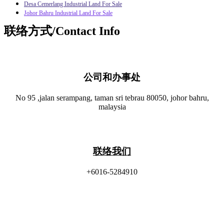
Desa Cemerlang Industrial Land For Sale
Johor Bahru Industrial Land For Sale
联络方式/Contact Info
公司和办事处​
No 95 ,jalan serampang, taman sri tebrau 80050, johor bahru,
malaysia
联络我们
+6016-5284910