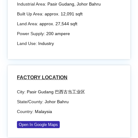
Industrial Area:
Pasir Gudang, Johor Bahru
Built Up Area:
approx. 12,091 sqft
Land Area:
approx. 27,544 sqft
Power Supply:
200 ampere
Land Use:
Industry
FACTORY LOCATION
City:
Pasir Gudang 巴西古当工业区
State/County:
Johor Bahru
Country:
Malaysia
Open In Google Maps