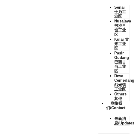
Senai
士乃工
业区
Nusajaya
努沙再
也工业
区
Kulai 古
来工业
区
Pasir
Gudang
巴西古
当工业
区
Desa
Cemerlan
烈光镇
工业区
Others
其他
联络我
们/Contact
最新消
息/Update