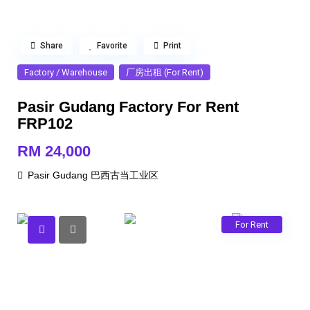
Share
Favorite
Print
Factory / Warehouse
厂房出租 (For Rent)
Pasir Gudang Factory For Rent
FRP102
RM 24,000
Pasir Gudang 巴西古当工业区
For Rent