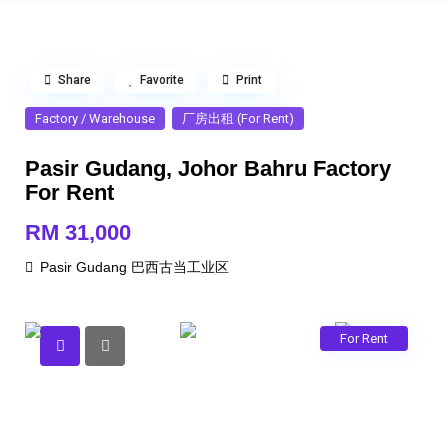
Share
Favorite
Print
Factory / Warehouse
厂房出租 (For Rent)
Pasir Gudang, Johor Bahru Factory
For Rent
RM 31,000
Pasir Gudang 巴西古当工业区
For Rent