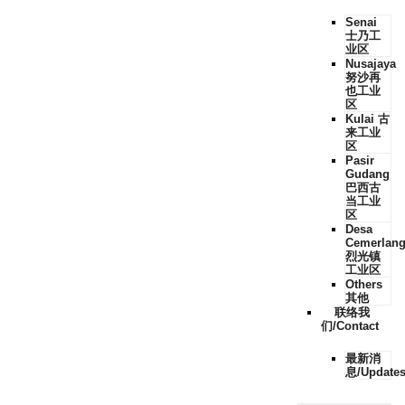
Senai
士乃工
业区
Nusajaya
努沙再
也工业
区
Kulai 古
来工业
区
Pasir
Gudang
巴西古
当工业
区
Desa
Cemerlan
烈光镇
工业区
Others
其他
联络我
们/Contact
最新消
息/Update