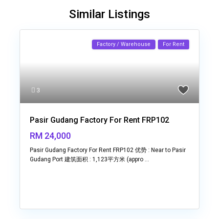
Similar Listings
Factory / Warehouse
For Rent
3
Pasir Gudang Factory For Rent FRP102
RM 24,000
Pasir Gudang Factory For Rent FRP102 优势 : Near to Pasir
Gudang Port 建筑面积 : 1,123平方米 (appro
...