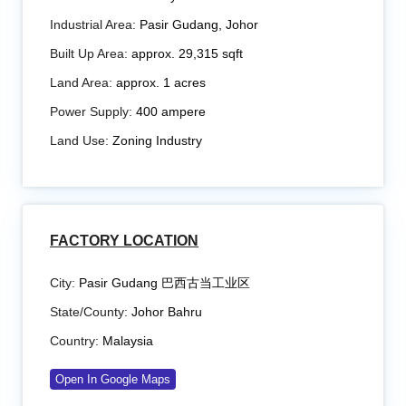
Industrial Area:
Pasir Gudang, Johor
Built Up Area:
approx. 29,315 sqft
Land Area:
approx. 1 acres
Power Supply:
400 ampere
Land Use:
Zoning Industry
FACTORY LOCATION
City:
Pasir Gudang 巴西古当工业区
State/County:
Johor Bahru
Country:
Malaysia
Open In Google Maps