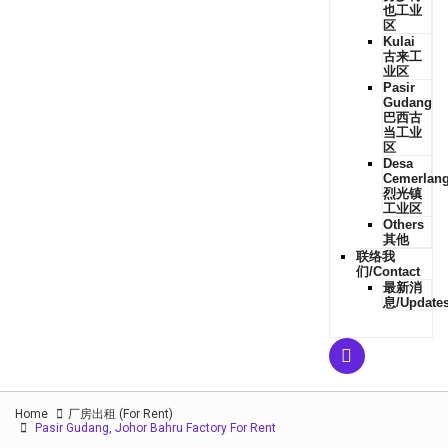
也工业
区
Kulai
古来工
业区
Pasir
Gudang
巴西古
当工业
区
Desa
Cemerlan
烈光镇
工业区
Others
其他
联络我
们/Contact
最新消
息/Update
Home
厂房出租 (For Rent)
Pasir Gudang, Johor Bahru Factory For Rent