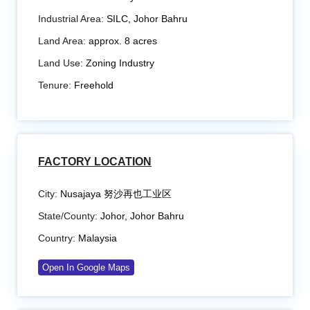
Industrial Area:
SILC, Johor Bahru
Land Area:
approx. 8 acres
Land Use:
Zoning Industry
Tenure:
Freehold
FACTORY LOCATION
City:
Nusajaya 努沙再也工业区
State/County:
Johor
,
Johor Bahru
Country:
Malaysia
Open In Google Maps