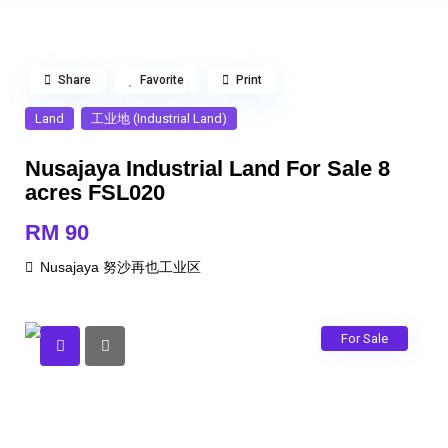
Share
Favorite
Print
Land
工业地 (Industrial Land)
Nusajaya Industrial Land For Sale 8
acres FSL020
RM 90
Nusajaya 努沙再也工业区
For Sale