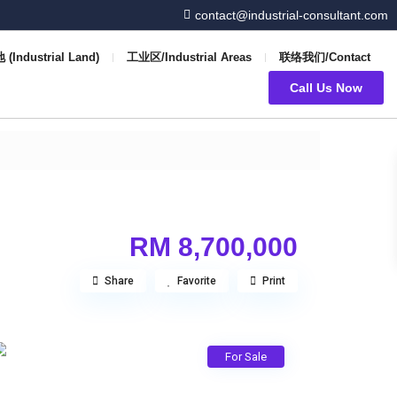
contact@industrial-consultant.com
(Industrial Land)
工业区/Industrial Areas
联络我们/Contact
Call Us Now
RM 8,700,000
Share
Favorite
Print
For Sale