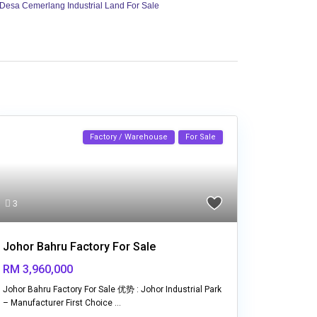
Desa Cemerlang Industrial Land For Sale
Factory / Warehouse
For Sale
3
Johor Bahru Factory For Sale
RM 3,960,000
Johor Bahru Factory For Sale 优势 : Johor Industrial Park
– Manufacturer First Choice
...