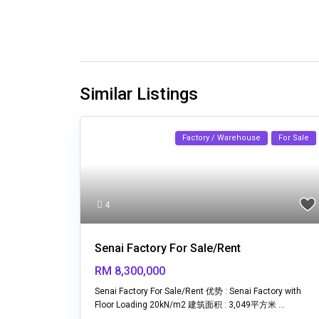
Similar Listings
Factory / Warehouse
For Sale
4
Senai Factory For Sale/Rent
RM 8,300,000
Senai Factory For Sale/Rent 优势 : Senai Factory with
Floor Loading 20kN/m2 建筑面积 : 3,049平方米
...