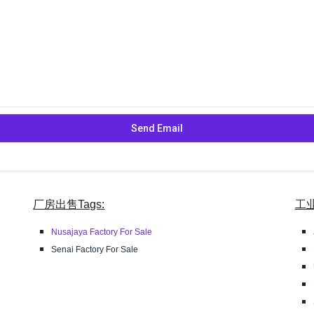
厂房出售Tags:
工业
Nusajaya Factory For Sale
Senai Factory For Sale