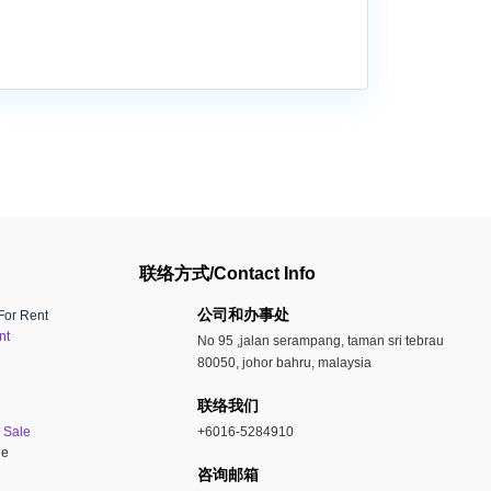
联络方式/Contact Info
公司和办事处​
For Rent
nt
No 95 ,jalan serampang, taman sri tebrau
80050, johor bahru, malaysia
联络我们
 Sale
+6016-5284910
le
​咨询邮箱