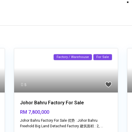
Factory / Warehouse
For Sale
5
Johor Bahru Factory For Sale
RM 7,800,000
Johor Bahru Factory For Sale 优势 : Johor Bahru
Freehold Big Land Detached Factory 建筑面积 : 2,
...