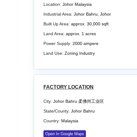
Location:
Johor Malaysia
Industrial Area:
Johor Bahru, Johor
Built Up Area:
approx. 30,000 sqft
Land Area:
approx. 1 acres
Power Supply:
2000 ampere
Land Use:
Zoning Industry
FACTORY LOCATION
City:
Johor Bahru 柔佛州工业区
State/County:
Johor Bahru
Country:
Malaysia
Open In Google Maps