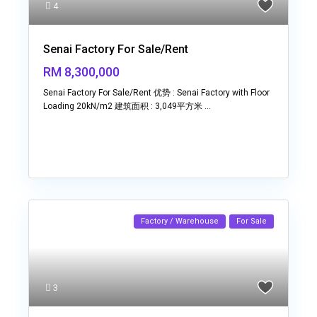
4
Senai Factory For Sale/Rent
RM 8,300,000
Senai Factory For Sale/Rent 优势 : Senai Factory with Floor
Loading 20kN/m2 建筑面积 : 3,049平方米
...
Factory / Warehouse
For Sale
3