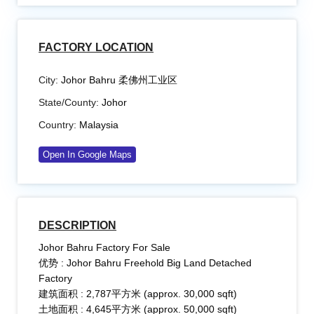
FACTORY LOCATION
City:
Johor Bahru 柔佛州工业区
State/County:
Johor
Country:
Malaysia
Open In Google Maps
DESCRIPTION
Johor Bahru Factory For Sale
优势 : Johor Bahru Freehold Big Land Detached
Factory
建筑面积 : 2,787平方米 (approx. 30,000 sqft)
土地面积 : 4,645平方米 (approx. 50,000 sqft)