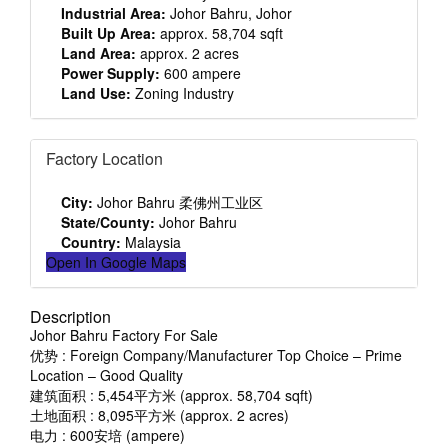
Industrial Area:
Johor Bahru, Johor
Built Up Area:
approx. 58,704 sqft
Land Area:
approx. 2 acres
Power Supply:
600 ampere
Land Use:
Zoning Industry
Factory Location
City:
Johor Bahru 柔佛州工业区
State/County:
Johor Bahru
Country:
Malaysia
Open In Google Maps
Description
Johor Bahru Factory For Sale
优势 : Foreign Company/Manufacturer Top Choice – Prime
Location – Good Quality
建筑面积 : 5,454平方米 (approx. 58,704 sqft)
土地面积 : 8,095平方米 (approx. 2 acres)
电力 : 600安培 (ampere)