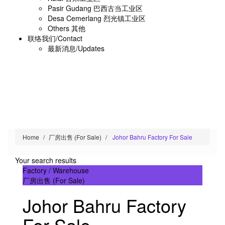
Pasir Gudang 巴西古当工业区
Desa Cemerlang 烈光镇工业区
Others 其他
联络我们/Contact
最新消息/Updates
Home
厂房出售 (For Sale)
Johor Bahru Factory For Sale
Your search results
Factory / Warehouse
厂房出售 (For Sale)
Johor Bahru Factory
For Sale