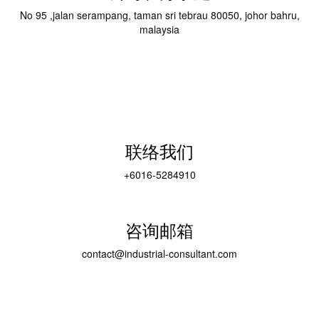
No 95 ,jalan serampang, taman sri tebrau 80050, johor bahru,
malaysia
联络我们
+6016-5284910
​咨询邮箱
contact@industrial-consultant.com