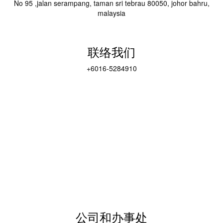
No 95 ,jalan serampang, taman sri tebrau 80050, johor bahru,
malaysia
联络我们
+6016-5284910
公司和办事处​