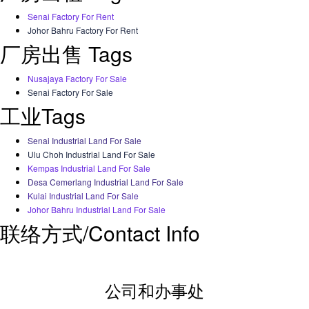
Senai Factory For Rent
Johor Bahru Factory For Rent
厂房出售 Tags
Nusajaya Factory For Sale
Senai Factory For Sale
工业Tags
Senai Industrial Land For Sale
Ulu Choh Industrial Land For Sale
Kempas Industrial Land For Sale
Desa Cemerlang Industrial Land For Sale
Kulai Industrial Land For Sale
Johor Bahru Industrial Land For Sale
联络方式/Contact Info
公司和办事处​