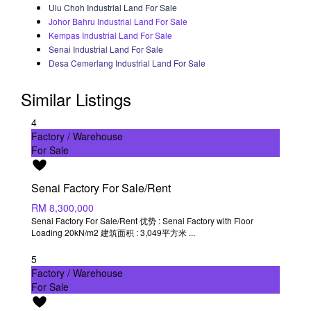
Ulu Choh Industrial Land For Sale
Johor Bahru Industrial Land For Sale
Kempas Industrial Land For Sale
Senai Industrial Land For Sale
Desa Cemerlang Industrial Land For Sale
Similar Listings
4
Factory / Warehouse
For Sale
Senai Factory For Sale/Rent
RM 8,300,000
Senai Factory For Sale/Rent 优势 : Senai Factory with Floor
Loading 20kN/m2 建筑面积 : 3,049平方米
...
5
Factory / Warehouse
For Sale