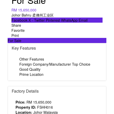
RM 15,650,000
Johor Bahru 柔佛州工业区
Facebook
X - Twitter
Pinterest
WhatsApp
Email
Share
Favorite
Print
For Sale
Key Features
Other Features
Foreign Company/Manufacturer Top Choice
Good Quality
Prime Location
Factory Details
Price:
RM 15,650,000
Property ID:
FSHH016
Location:
Johor Malaysia