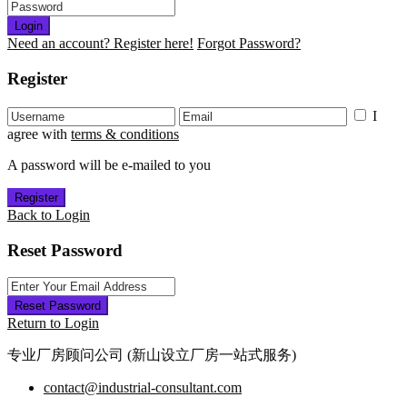
Login
Need an account? Register here!
Forgot Password?
Register
I
agree with
terms & conditions
A password will be e-mailed to you
Register
Back to Login
Reset Password
Reset Password
Return to Login
专业厂房顾问公司 (新山设立厂房一站式服务)
contact@industrial-consultant.com