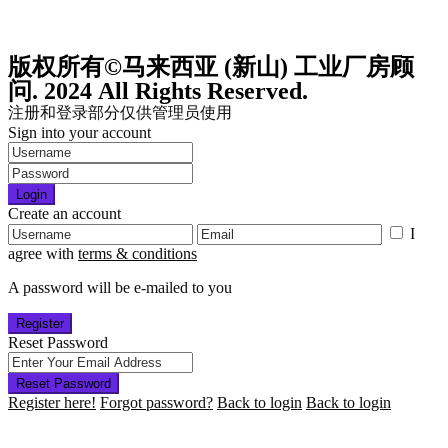
版权所有©马来西亚 (新山) 工业厂房顾
问. 2024 All Rights Reserved.
注册和登录部分仅供管理员使用
Sign into your account
Login
Create an account
I
agree with
terms & conditions
A password will be e-mailed to you
Register
Reset Password
Reset Password
Register here!
Forgot password?
Back to login
Back to login