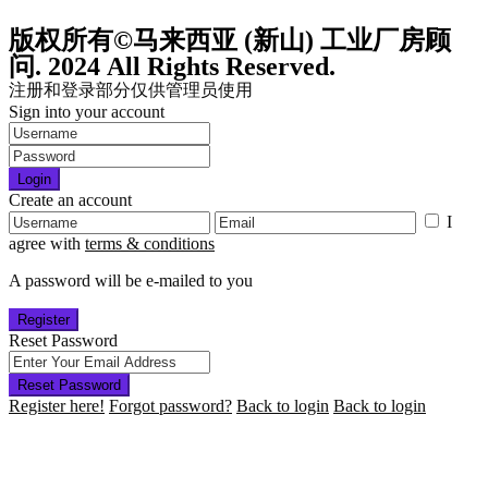
版权所有©马来西亚 (新山) 工业厂房顾
问. 2024 All Rights Reserved.
注册和登录部分仅供管理员使用
Sign into your account
Login
Create an account
I
agree with
terms & conditions
A password will be e-mailed to you
Register
Reset Password
Reset Password
Register here!
Forgot password?
Back to login
Back to login