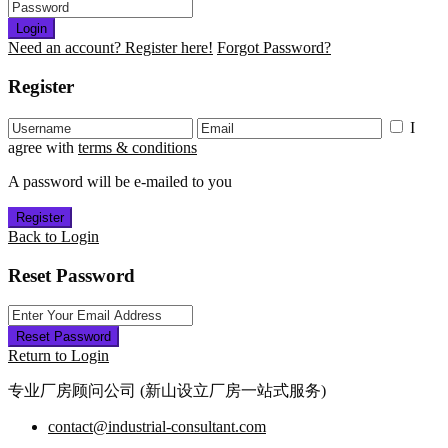
Login
Need an account? Register here!
Forgot Password?
Register
I
agree with
terms & conditions
A password will be e-mailed to you
Register
Back to Login
Reset Password
Reset Password
Return to Login
专业厂房顾问公司 (新山设立厂房一站式服务)
contact@industrial-consultant.com