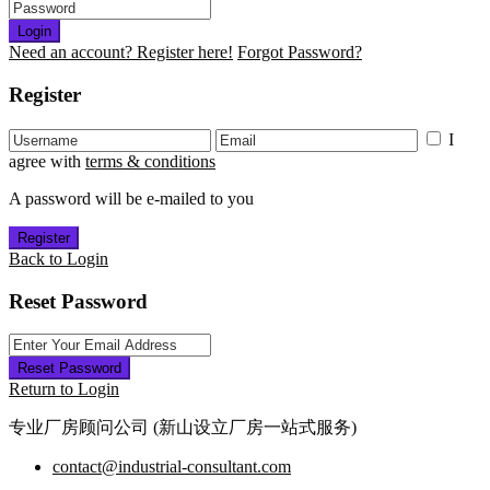
Login
Need an account? Register here!
Forgot Password?
Register
I
agree with
terms & conditions
A password will be e-mailed to you
Register
Back to Login
Reset Password
Reset Password
Return to Login
专业厂房顾问公司 (新山设立厂房一站式服务)
contact@industrial-consultant.com