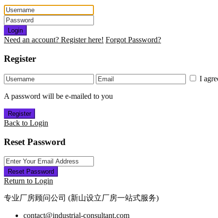
Login
Need an account? Register here!
Forgot Password?
Register
I agr
A password will be e-mailed to you
Register
Back to Login
Reset Password
Reset Password
Return to Login
专业厂房顾问公司 (新山设立厂房一站式服务)
contact@industrial-consultant.com