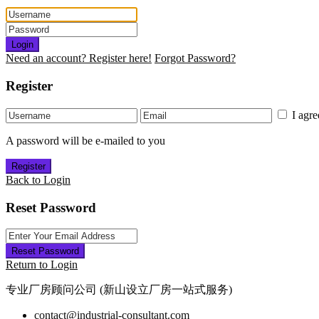
Login
Need an account? Register here!
Forgot Password?
Register
I agr
A password will be e-mailed to you
Register
Back to Login
Reset Password
Reset Password
Return to Login
专业厂房顾问公司 (新山设立厂房一站式服务)
contact@industrial-consultant.com