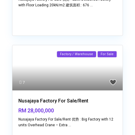
with Floor Loading 20kN/m2 建筑面积 : 676
...
Factory / Warehouse
For Sale
7
Nusajaya Factory For Sale/Rent
RM 28,000,000
Nusajaya Factory For Sale/Rent 优势 : Big Factory with 12
units Overhead Crane – Extra
...