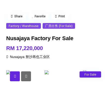
Share
Favorite
Print
Factory / Warehouse
厂房出售 (For Sale)
Nusajaya Factory For Sale
RM 17,220,000
Nusajaya 努沙再也工业区
For Sale