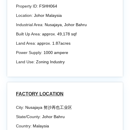
Property ID:
FSHH064
Location:
Johor Malaysia
Industrial Area:
Nusajaya, Johor Bahru
Built Up Area:
approx. 49,178 sqf
Land Area:
approx. 1.87acres
Power Supply:
1000 ampere
Land Use:
Zoning Industry
FACTORY LOCATION
City:
Nusajaya 努沙再也工业区
State/County:
Johor Bahru
Country:
Malaysia