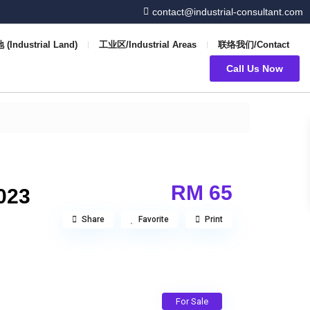
contact@industrial-consultant.com
(Industrial Land)
工业区/Industrial Areas
联络我们/Contact
Call Us Now
RM 65
023
Share
Favorite
Print
For Sale