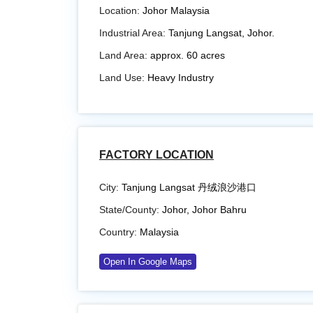
Location:
Johor Malaysia
Industrial Area:
Tanjung Langsat, Johor.
Land Area:
approx. 60 acres
Land Use:
Heavy Industry
FACTORY LOCATION
City:
Tanjung Langsat 丹绒浪沙港口
State/County:
Johor
,
Johor Bahru
Country:
Malaysia
Open In Google Maps