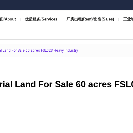
/About
优质服务/Services
厂房出租(Rent)/出售(Sales)
工业地 
l Land For Sale 60 acres FSL023 Heavy Industry
rial Land For Sale 60 acres FSL