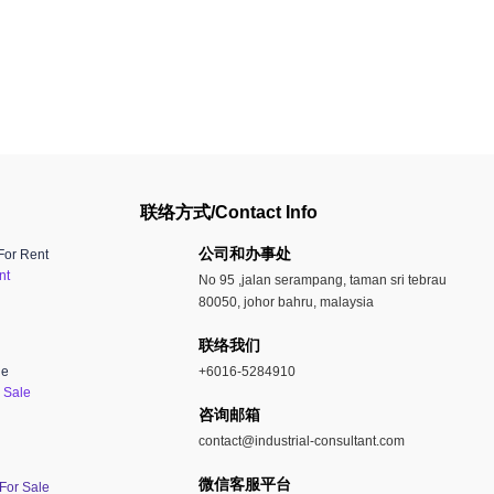
联络方式/Contact Info
公司和办事处​
For Rent
nt
No 95 ,jalan serampang, taman sri tebrau
80050, johor bahru, malaysia
联络我们
le
+6016-5284910
 Sale
​咨询邮箱
contact@industrial-consultant.com
微信客服平台
 For Sale