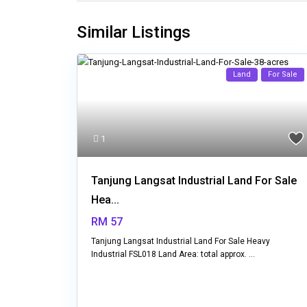
Similar Listings
Land
For Sale
1
Tanjung Langsat Industrial Land For Sale
Hea...
RM 57
Tanjung Langsat Industrial Land For Sale Heavy
Industrial FSL018 Land Area: total approx.
...