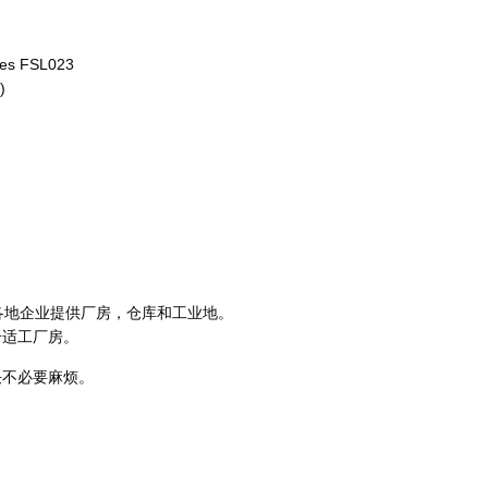
cres FSL023
)
各地企业提供厂房，仓库和工业地。
合适工厂房。
决不必要麻烦。