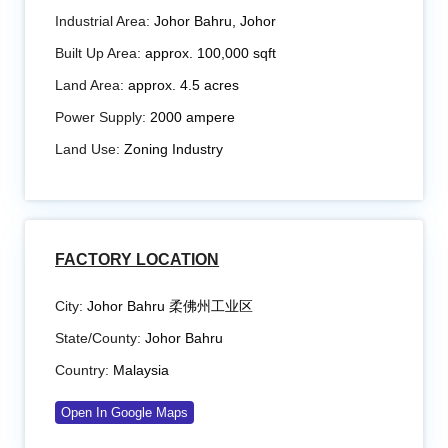
Industrial Area:
Johor Bahru, Johor
Built Up Area:
approx. 100,000 sqft
Land Area:
approx. 4.5 acres
Power Supply:
2000 ampere
Land Use:
Zoning Industry
FACTORY LOCATION
City:
Johor Bahru 柔佛州工业区
State/County:
Johor Bahru
Country:
Malaysia
Open In Google Maps