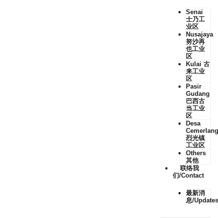
Senai
士乃工
业区
Nusajaya
努沙再
也工业
区
Kulai 古
来工业
区
Pasir
Gudang
巴西古
当工业
区
Desa
Cemerlan
烈光镇
工业区
Others
其他
联络我
们/Contact
最新消
息/Update