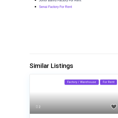
Johor Bahru Factory For Rent
Senai Factory For Rent
Similar Listings
Factory / Warehouse
For Rent
2