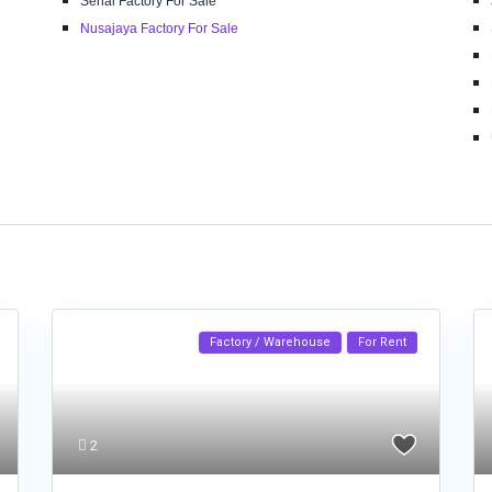
Senai Factory For Sale
Nusajaya Factory For Sale
Factory / Warehouse
For Rent
2