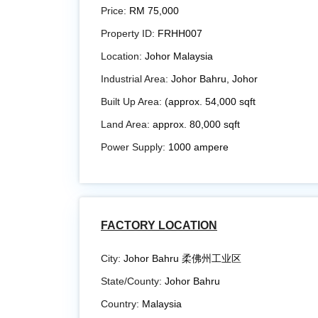
Price:
RM 75,000
Property ID:
FRHH007
Location:
Johor Malaysia
Industrial Area:
Johor Bahru, Johor
Built Up Area:
(approx. 54,000 sqft
Land Area:
approx. 80,000 sqft
Power Supply:
1000 ampere
FACTORY LOCATION
City:
Johor Bahru 柔佛州工业区
State/County:
Johor Bahru
Country:
Malaysia