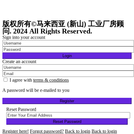
版权所有©马来西亚 (新山) 工业厂房顾
问. 2024 All Rights Reserved.
Sign into your account
Login
Create an account
I agree with
terms & conditions
A password will be e-mailed to you
Register
Reset Password
Reset Password
Register here!
Forgot password?
Back to login
Back to login