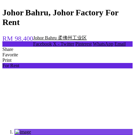
Johor Bahru, Johor Factory For
Rent
RM 98,400
Johor Bahru 柔佛州工业区
Facebook
X - Twitter
Pinterest
WhatsApp
Email
Share
Favorite
Print
For Rent