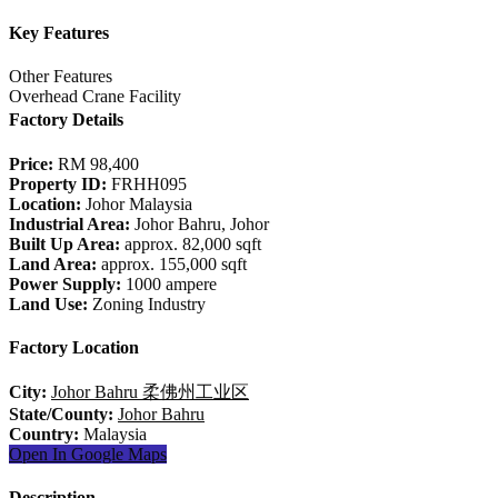
Key Features
Other Features
Overhead Crane Facility
Factory Details
Price:
RM 98,400
Property ID:
FRHH095
Location:
Johor Malaysia
Industrial Area:
Johor Bahru, Johor
Built Up Area:
approx. 82,000 sqft
Land Area:
approx. 155,000 sqft
Power Supply:
1000 ampere
Land Use:
Zoning Industry
Factory Location
City:
Johor Bahru 柔佛州工业区
State/County:
Johor Bahru
Country:
Malaysia
Open In Google Maps
Description