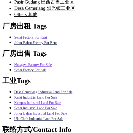
Pasir Gudang 巴西古当工业区
Desa Cemerlang 烈光镇工业区
Others 其他
厂房出租 Tags
Senai Factory For Rent
Johor Bahru Factory For Rent
厂房出售 Tags
Nusajaya Factory For Sale
Senai Factory For Sale
工业Tags
Desa Cemerlang Industrial Land For Sale
Kulai Industrial Land For Sale
Kempas Industrial Land For Sale
Senai Industrial Land For Sale
Johor Bahru Industrial Land For Sale
Ulu Choh Industrial Land For Sale
联络方式/Contact Info