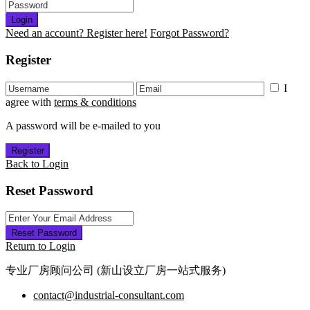
Login
Need an account? Register here!
Forgot Password?
Register
I
agree with
terms & conditions
A password will be e-mailed to you
Register
Back to Login
Reset Password
Reset Password
Return to Login
专业厂房顾问公司 (新山设立厂房一站式服务)
contact@industrial-consultant.com