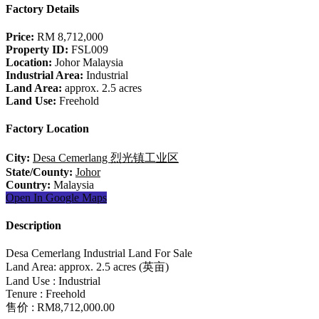
Factory Details
Price:
RM 8,712,000
Property ID:
FSL009
Location:
Johor Malaysia
Industrial Area:
Industrial
Land Area:
approx. 2.5 acres
Land Use:
Freehold
Factory Location
City:
Desa Cemerlang 烈光镇工业区
State/County:
Johor
Country:
Malaysia
Open In Google Maps
Description
Desa Cemerlang Industrial Land For Sale
Land Area: approx. 2.5 acres (英亩)
Land Use : Industrial
Tenure : Freehold
售价 : RM8,712,000.00