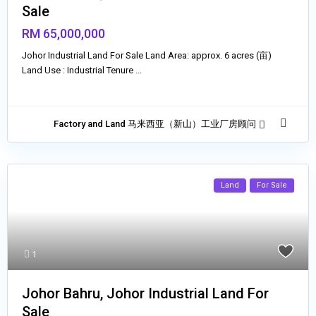
Sale
RM 65,000,000
Johor Industrial Land For Sale Land Area: approx. 6 acres (亩)
Land Use : Industrial Tenure
...
Factory and Land 马来西亚（新山）工业厂房顾问
Land
For Sale
1
Johor Bahru, Johor Industrial Land For
Sale