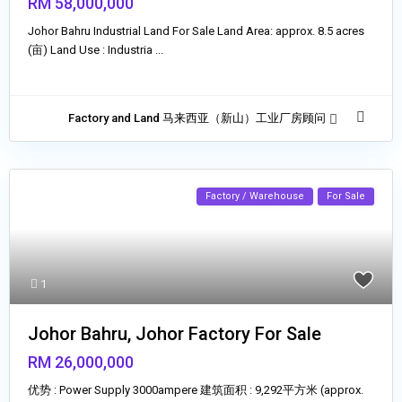
RM 58,000,000
Johor Bahru Industrial Land For Sale Land Area: approx. 8.5 acres
(亩) Land Use : Industria
...
Factory and Land 马来西亚（新山）工业厂房顾问
Factory / Warehouse
For Sale
1
Johor Bahru, Johor Factory For Sale
RM 26,000,000
优势 : Power Supply 3000ampere 建筑面积 : 9,292平方米 (approx.