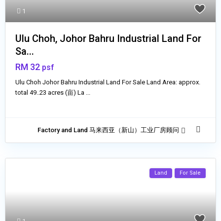
1
Ulu Choh, Johor Bahru Industrial Land For
Sa...
RM 32
psf
Ulu Choh Johor Bahru Industrial Land For Sale Land Area: approx.
total 49..23 acres (亩) La
...
Factory and Land 马来西亚（新山）工业厂房顾问
Land
For Sale