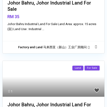
Johor Bahru, Johor Industrial Land For
Sale
RM 35
Johor Bahru Industrial Land For Sale Land Area: approx. 15 acres
(亩) Land Use : Industrial
...
Factory and Land 马来西亚（新山）工业厂房顾问
Land
For Sale
1
Johor Bahru, Johor Industrial Land For