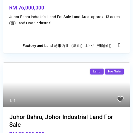
RM 76,000,000
Johor Bahru Industrial Land For Sale Land Area: approx. 13 acres
(亩) Land Use : Industrial
...
Factory and Land 马来西亚（新山）工业厂房顾问
Land
For Sale
1
Johor Bahru, Johor Industrial Land For
Sale