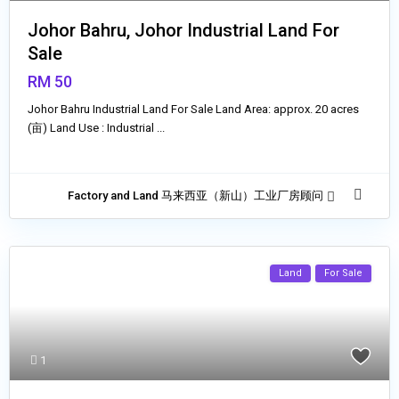
Johor Bahru, Johor Industrial Land For
Sale
RM 50
Johor Bahru Industrial Land For Sale Land Area: approx. 20 acres
(亩) Land Use : Industrial
...
Factory and Land 马来西亚（新山）工业厂房顾问
Land
For Sale
1