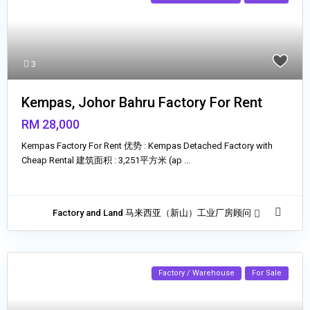
3
Kempas, Johor Bahru Factory For Rent
RM 28,000
Kempas Factory For Rent 优势 : Kempas Detached Factory with
Cheap Rental 建筑面积 : 3,251平方米 (ap
...
Factory and Land 马来西亚（新山）工业厂房顾问
Factory / Warehouse
For Sale