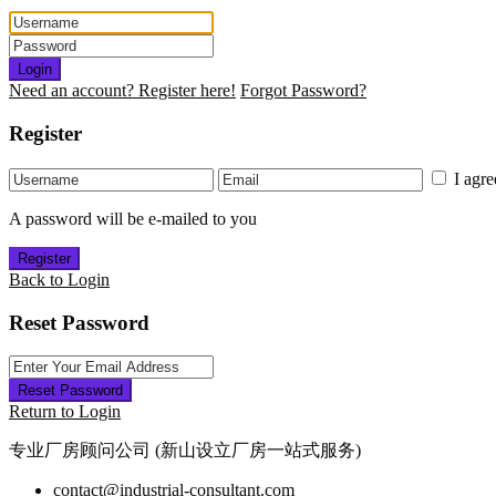
Login
Need an account? Register here!
Forgot Password?
Register
I agr
A password will be e-mailed to you
Register
Back to Login
Reset Password
Reset Password
Return to Login
专业厂房顾问公司 (新山设立厂房一站式服务)
contact@industrial-consultant.com