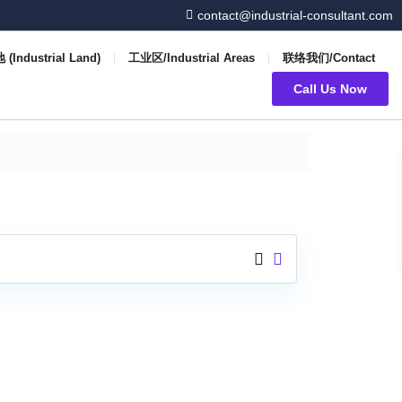
contact@industrial-consultant.com
(Industrial Land)
工业区/Industrial Areas
联络我们/Contact
Call Us Now