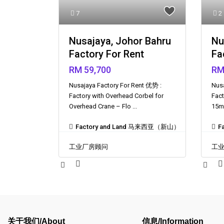
7
2
Nusajaya, Johor Bahru
Nu
Factory For Rent
Fa
RM 59,700
RM
Nusajaya Factory For Rent 优势 :
Nusa
Factory with Overhead Corbel for
Fact
Overhead Crane – Flo
...
15m
Factory and Land 马来西亚（新山）
F
工业厂房顾问
工
关于我们/About
信息/Information