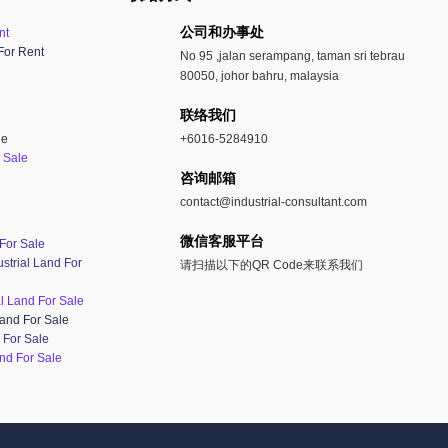
公司和办事处​
nt
For Rent
No 95 ,jalan serampang, taman sri tebrau
80050, johor bahru, malaysia
联络我们
le
+6016-5284910
 Sale
​咨询邮箱
contact@industrial-consultant.com
微信客服平台
 For Sale
strial Land For
请扫描以下的QR Code来联系我们
al Land For Sale
Land For Sale
 For Sale
nd For Sale