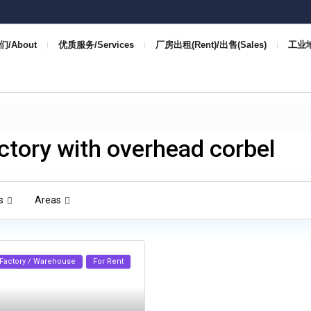
/About
优质服务/Services
厂房出租(Rent)/出售(Sales)
工业地 
actory with overhead corbel
s
Areas
Factory / Warehouse
For Rent