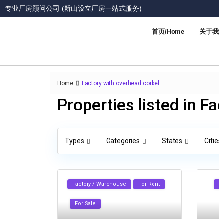
专业厂房顾问公司 (新山设立厂房一站式服务)
首页/Home
关于我们
Home
Factory with overhead corbel
Properties listed in F
Types
Categories
States
Citie
Factory / Warehouse
For Rent
For Sale