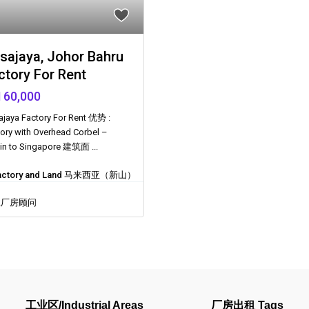
sajaya, Johor Bahru
ctory For Rent
 60,000
jaya Factory For Rent 优势 :
ory with Overhead Corbel –
in to Singapore 建筑面
...
actory and Land 马来西亚（新山）
业厂房顾问
工业区/Industrial Areas
厂房出租 Tags