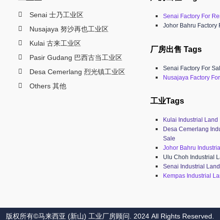
Senai 士乃工业区
Senai Factory For Re
Johor Bahru Factory 
Nusajaya 努沙再也工业区
Kulai 古来工业区
厂房出售 Tags
Pasir Gudang 巴西古当工业区
Senai Factory For Sa
Desa Cemerlang 烈光镇工业区
Nusajaya Factory For
Others 其他
工业Tags
Kulai Industrial Land
Desa Cemerlang Indu
Sale
Johor Bahru Industri
Ulu Choh Industrial 
Senai Industrial Land
Kempas Industrial La
版权所有©马来西亚 (新山) 工业厂房顾问. 2024 All Rights Reserved.