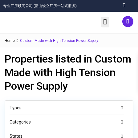
专业厂房顾问公司 (新山设立厂房一站式服务)
关于我们/About
优质服务/Services
厂房出租(Rent)/出售(Sales)
工业地 (Industrial Land)
工业区/Industrial Areas
联络我们/Contact
Home
Custom Made with High Tension Power Supply
Properties listed in Custom
Made with High Tension
Power Supply
Types
Categories
States