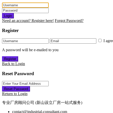
Login
Need an account? Register here!
Forgot Password?
Register
I agr
A password will be e-mailed to you
Register
Back to Login
Reset Password
Reset Password
Return to Login
专业厂房顾问公司 (新山设立厂房一站式服务)
contact@industrial-consultant.com