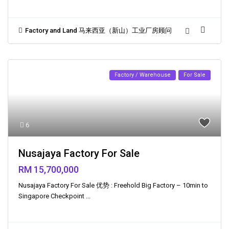
Factory and Land 马来西亚（新山）工业厂房顾问
Factory / Warehouse
For Sale
6
Nusajaya Factory For Sale
RM 15,700,000
Nusajaya Factory For Sale 优势 : Freehold Big Factory – 10min to
Singapore Checkpoint
...