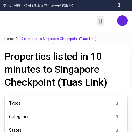
专业厂房顾问公司 (新山设立厂房一站式服务)
关于我们/About
优质服务/Services
厂房出租(Rent)/出售(Sales)
工业地 (Industrial Land)
工业区/Industrial Areas
联络我们/Contact
Home
10 minutes to Singapore Checkpoint (Tuas Link)
Properties listed in 10
minutes to Singapore
Checkpoint (Tuas Link)
Types
Categories
States