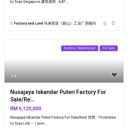
to Tuas Singapore 建筑面积 : 6,87
...
Factory and Land 马来西亚（新山）工业厂房顾问
Factory / Warehouse
For Sale
4
Nusajaya Iskandar Puteri Factory For
Sale/Re...
RM 6,120,000
Nusajaya Iskandar Puteri Factory For Sale/Rent 优势 : 15 minutes
to Tuas Link – 1 acre
...